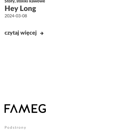
Stoły, stoliki kawowe
Hey Long
Opublikowane
2024-03-08
w
czytaj więcej
Podstrony