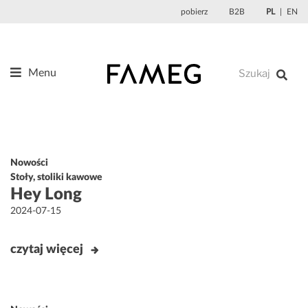
Przejdź
pobierz
B2B
PL
EN
do
treści
Menu
Produkty
O nas
Projektanci
Nowości
Referencje
Stoły, stoliki kawowe
Hey Long
Aktualności
Opublikowane
2024-07-15
Kontakt
w
czytaj więcej