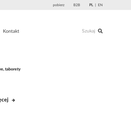
pobierz
B2B
PL
EN
Kontakt
we, taborety
ne
ęcej