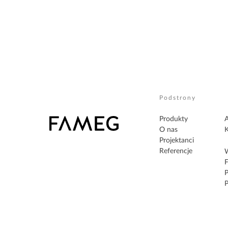
Podstrony
Produkty
A
O nas
K
Projektanci
Referencje
W
F
P
P